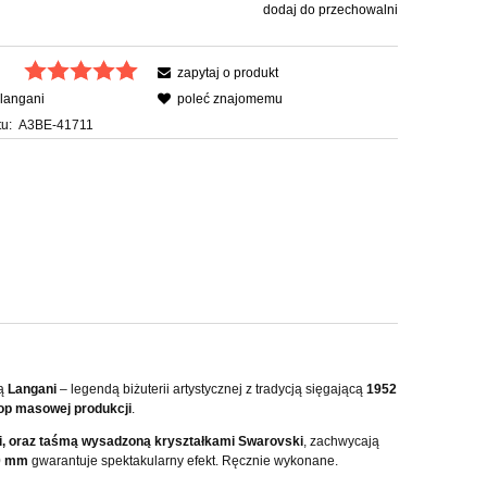
dodaj do przechowalni
zapytaj o produkt
langani
poleć znajomemu
u:
A3BE-41711
ką
Langani
– legendą biżuterii artystycznej z tradycją sięgającą
1952
op masowej produkcji
.
i, oraz taśmą wysadzoną kryształkami Swarovski
, zachwycają
0 mm
gwarantuje spektakularny efekt. Ręcznie wykonane.