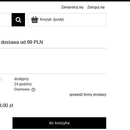
Zarejestruj się
Zaloguj się
Koszyk:
(pusty)
dostawa od 99 PLN
:
dostępny
24 godziny
Darmowa
sprawdź formy dostawy
alnych kosztów
9,00 zł
do koszyka