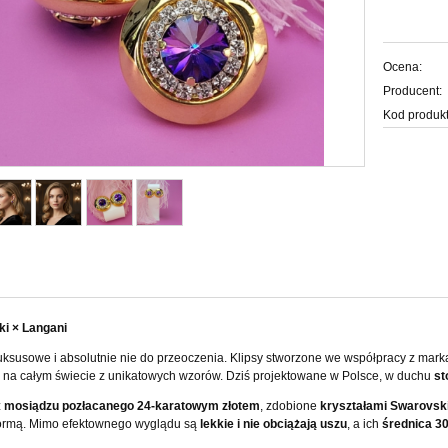
Ocena:
Producent:
Kod produkt
ki × Langani
luksusowe i absolutnie nie do przeoczenia. Klipsy stworzone we współpracy z mar
ą na całym świecie z unikatowych wzorów. Dziś projektowane w Polsce, w duchu
st
z
mosiądzu pozłacanego 24-karatowym złotem
, zdobione
kryształami Swarovsk
formą. Mimo efektownego wyglądu są
lekkie i nie obciążają uszu
, a ich
średnica 3