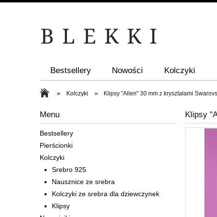
Bestsellery
Nowości
Kolczyki
»
»
Kolczyki
Klipsy "Allen" 30 mm z kryształami Swarovs
Menu
Klipsy "
Bestsellery
Pierścionki
Kolczyki
Srebro 925
Nausznice ze srebra
Kolczyki ze srebra dla dziewczynek
Klipsy