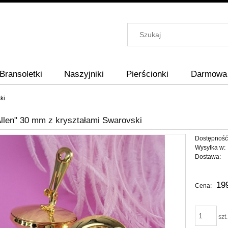
Bransoletki
Naszyjniki
Pierścionki
Darmowa 
ki
Allen" 30 mm z kryształami Swarovski
Dostępność
Wysyłka w:
Dostawa:
Cena nie zawiera ewentu
19
Cena:
płatności
szt.