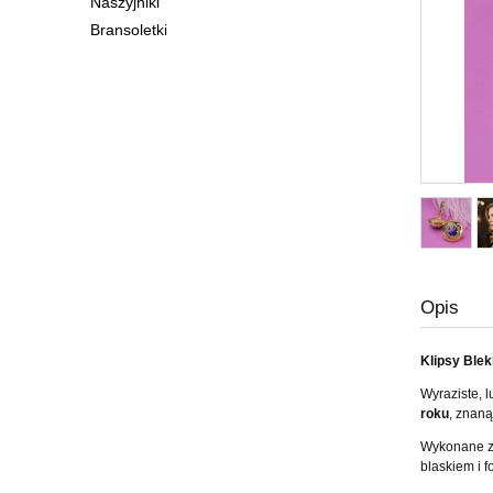
Naszyjniki
Bransoletki
Opis
Klipsy Blek
Wyraziste, 
roku
, znan
Wykonane 
blaskiem i 