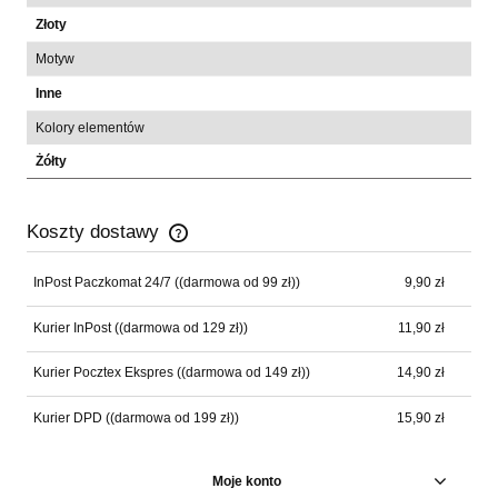
Złoty
Motyw
Inne
Kolory elementów
Żółty
Koszty dostawy
Cena nie zawiera ewentualnych kosztów płatności
InPost Paczkomat 24/7
((darmowa od 99 zł))
9,90 zł
Kurier InPost
((darmowa od 129 zł))
11,90 zł
Kurier Pocztex Ekspres
((darmowa od 149 zł))
14,90 zł
Kurier DPD
((darmowa od 199 zł))
15,90 zł
Moje konto